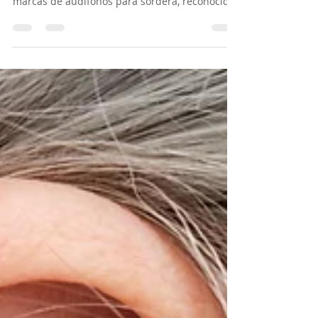
Tatiana Paola Valverde A
15 oct 2024
1 min de lectura
¿Cuáles son las mejores marcas de
audífonos para sordera en San
Isidro de El General?
En San Isidro de El General, Audición y
Audífonos CR ofrece algunas de las mejores
marcas de audífonos para sordera, reconocidas
por su...