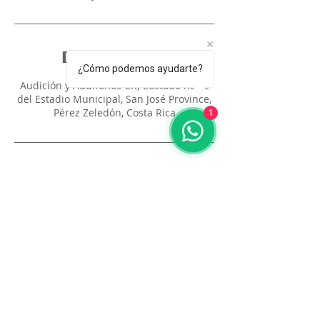
Datos de contacto
¿Cómo podemos ayudarte?
Audición y Audífonos CR, Costado norte
del Estadio Municipal, San José Province,
Pérez Zeledón, Costa Rica
1
Audición y
Audífonos CR
WhatsApp:
8728-7865