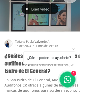
Load video
Tatiana Paola Valverde A
15 oct 2024
1 min de lectura
¿Cuáles son las mejores marcas de
¿Cómo podemos ayudarte?
audífonos para sordera en San
Isidro de El General?
1
En San Isidro de El General, Audición y
Audífonos CR ofrece algunas de las mejores
marcas de audífonos para sordera, reconocidas
por su...