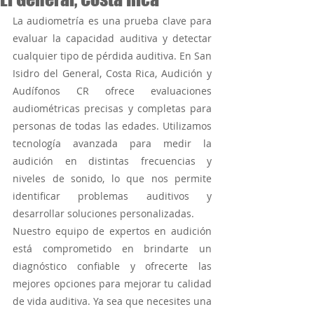
La audiometría es una prueba clave para 
evaluar la capacidad auditiva y detectar 
cualquier tipo de pérdida auditiva. En San 
Isidro del General, Costa Rica, Audición y 
Audífonos CR ofrece evaluaciones 
Tatiana Paola Valverde A
audiométricas precisas y completas para 
Relación de la pérdida auditiva
personas de todas las edades. Utilizamos 
y el deterioro cognitivo
tecnología avanzada para medir la 
audición en distintas frecuencias y 
#perdidaauditiva
niveles de sonido, lo que nos permite 
#deteriorocognitivo #audicion En
identificar problemas auditivos y 
los últimos años, la investigación ha
desarrollar soluciones personalizadas.
arrojado nueva luz sobre la
Nuestro equipo de expertos en audición 
conexión entre la...
está comprometido en brindarte un 
diagnóstico confiable y ofrecerte las 
mejores opciones para mejorar tu calidad 
de vida auditiva. Ya sea que necesites una 