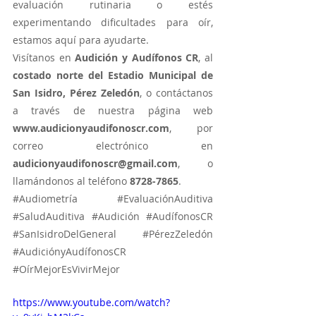
evaluación rutinaria o estés 
experimentando dificultades para oír, 
estamos aquí para ayudarte.
Visítanos en 
Audición y Audífonos CR
, al 
costado norte del Estadio Municipal de 
San Isidro, Pérez Zeledón
, o contáctanos 
a través de nuestra página web 
www.audicionyaudifonoscr.com
, por 
correo electrónico en 
audicionyaudifonoscr@gmail.com
, o 
llamándonos al teléfono 
8728-7865
.
#Audiometría
#EvaluaciónAuditiva
Tatiana Paola Valverde A
#SaludAuditiva
#Audición
#AudífonosCR
El apoyo familiar es
#SanIsidroDelGeneral
#PérezZeledón
fundamental para la persona
#AudiciónyAudífonosCR
con pérdida auditiva.
#OírMejorEsVivirMejor
El apoyo de los familiares es
https://www.youtube.com/watch?
fundamental para las personas con