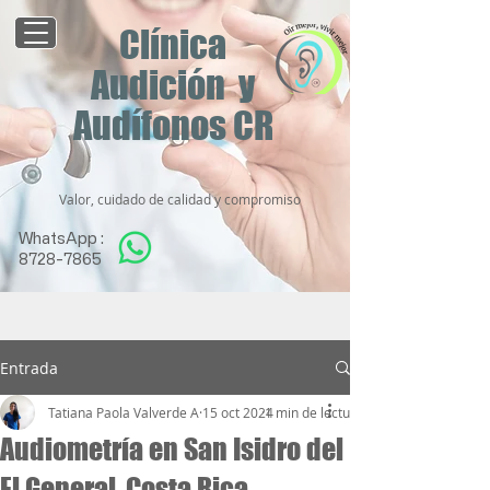
Clínica
Audición y
Audífonos CR
Valor, cuidado de calidad y compromiso
WhatsApp :
8728-7865
Entrada
Tatiana Paola Valverde A
15 oct 2024
1 min de lectura
Audiometría en San Isidro del
El General, Costa Rica