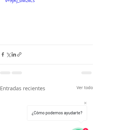
v=9yKj_bM2kCs
pérdida auditiva. La comprensión,
paciencia y acompañamiento en el...
Entradas recientes
Ver todo
¿Cómo podemos ayudarte?
Tatiana Paola Valverde A